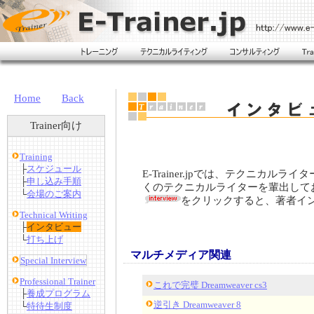
Home
Back
Trainer向け
Training
├
スケジュール
E-Trainer.jpでは、テクニカル
├
申し込み手順
くのテクニカルライターを輩出して
└
会場のご案内
をクリックすると、著者イ
Technical Writing
├
インタビュー
└
打ち上げ
マルチメディア関連
Special Interview
Professional Trainer
これで完璧 Dreamweaver cs3
├
養成プログラム
逆引き Dreamweaver 8
└
特待生制度