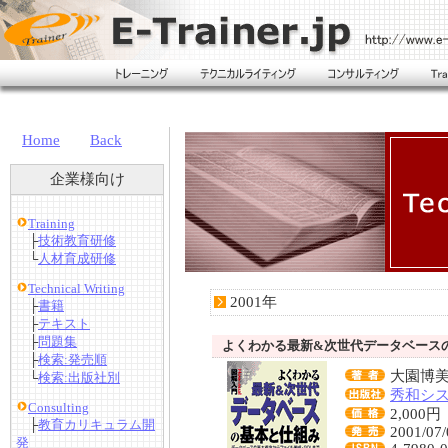
Home
Back
企業様向け
Training
├
技術教育研修
└
人材育成研修
Technical Writing
2001年
├
書籍
├
テキスト
├
問題集
よくわかる最新&次世代データベース
├
検索:発売順
大園博
└
検索:出版社別
秀和シ
Consulting
2,000円
├
教育カリキュラム開
2001/07/
発