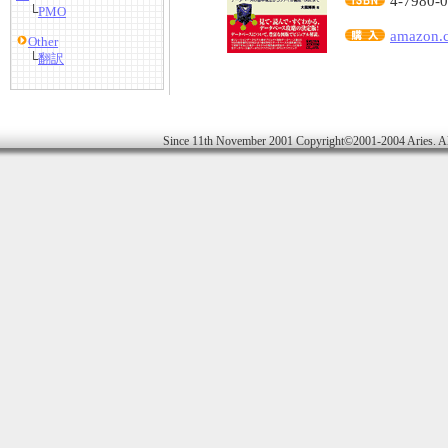
4-7980-
└
PMO
amazon
Other
└
翻訳
Since 11th November 2001 Copyright©2001-2004 Aries. Al