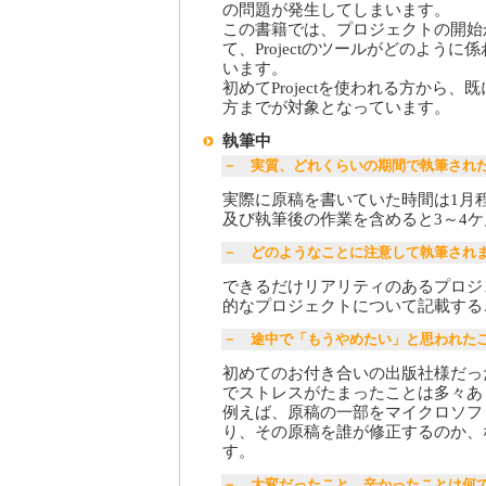
の問題が発生してしまいます。
この書籍では、プロジェクトの開始
て、Projectのツールがどのよう
います。
初めてProjectを使われる方から、既
方までが対象となっています。
執筆中
－ 実質、どれくらいの期間で執筆され
実際に原稿を書いていた時間は1月
及び執筆後の作業を含めると3～4
－ どのようなことに注意して執筆され
できるだけリアリティのあるプロジ
的なプロジェクトについて記載する
－ 途中で「もうやめたい」と思われた
初めてのお付き合いの出版社様だっ
でストレスがたまったことは多々あ
例えば、原稿の一部をマイクロソフ
り、その原稿を誰が修正するのか、
す。
－ 大変だったこと、辛かったことは何