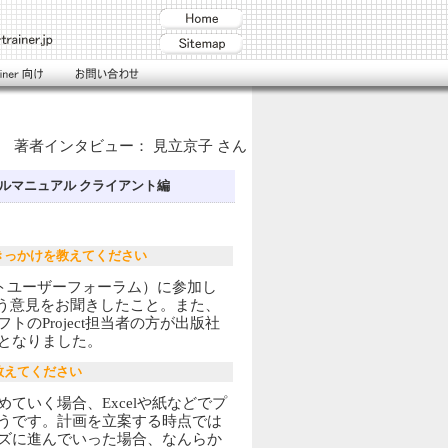
著者インタビュー：
見立京子
さん
3 オフィシャルマニュアル クライアント編
きっかけを教えてください
クトユーザーフォーラム）に参加し
という意見をお聞きしたこと。また、
のProject担当者の方が出版社
となりました。
教えてください
ていく場合、Excelや紙などでプ
うです。計画を立案する時点では
ズに進んでいった場合、なんらか