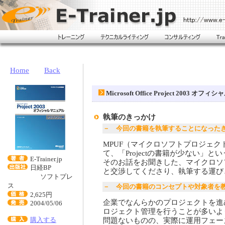
Home
Back
Microsoft Office Project 200
執筆のきっかけ
－ 今回の書籍を執筆することになった
MPUF（マイクロソフトプロジェ
て、「Projectの書籍が少ない」
E-Trainer.jp
そのお話をお聞きした、マイクロソフト
日経BP
と交渉してくださり、執筆する運び
ソフトプレ
ス
－ 今回の書籍のコンセプトや対象者を
2,625円
企業でなんらかのプロジェクトを進め
2004/05/06
ロジェクト管理を行うことが多いよ
購入する
問題ないものの、実際に運用フェー