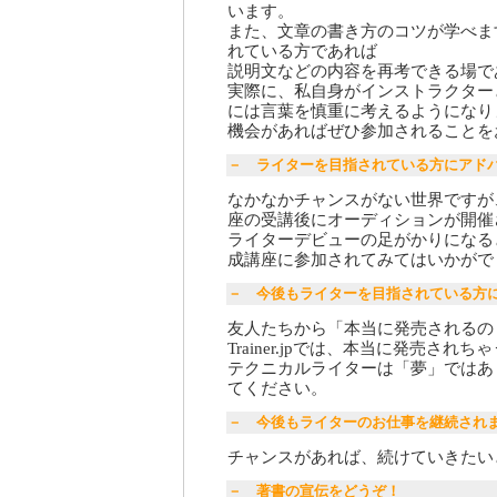
います。
また、文章の書き方のコツが学べま
れている方であれば
説明文などの内容を再考できる場で
実際に、私自身がインストラクター
には言葉を慎重に考えるようになり
機会があればぜひ参加されることを
－ ライターを目指されている方にアド
なかなかチャンスがない世界ですが、E-
座の受講後にオーディションが開催
ライターデビューの足がかりになる
成講座に参加されてみてはいかがで
－ 今後もライターを目指されている方
友人たちから「本当に発売されるの
Trainer.jpでは、本当に発売さ
テクニカルライターは「夢」ではあ
てください。
－ 今後もライターのお仕事を継続され
チャンスがあれば、続けていきたい
－ 著書の宣伝をどうぞ！