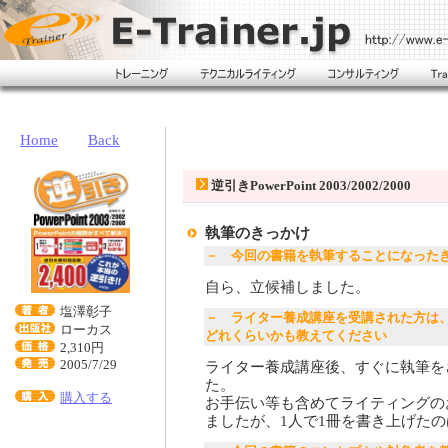
Home
Back
逆引きPowerPoint 2003/2002/2000
執筆のきっかけ
－ 今回の書籍を執筆することになった
自ら、立候補しました。
塩澤彰子
－ ライター養成講座を受講された方は、
ローカス
どれくらいかも教えてください
2,310円
2005/7/29
ライター養成講座後、すぐに執筆を
た。
購入する
お手伝い等も含めてライティングの
ましたが、1人で1冊を書き上げた