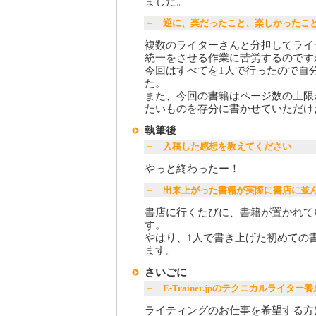
ました。
－ 逆に、楽だったこと、楽しかったこ
複数のライターさんと分担してライ
統一をさせる作業に苦労するのです
今回はすべてを1人で行ったので自
た。
また、今回の書籍はページ数の上限
たいものを存分に書かせていただけ
執筆後
－ 入稿した感想を教えてください
やっと終わったー！
－ 出来上がった書籍が実際に書店に並
書店に行くたびに、書籍が置かれて
す。
やはり、1人で書き上げた初めての
ます。
さいごに
－ E-Trainer.jpのテクニカルライ
ライティングのお仕事を希望する方