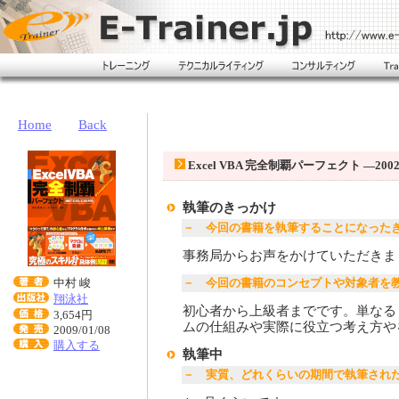
Home
Back
Excel VBA 完全制覇パーフェクト ―2002/
執筆のきっかけ
－ 今回の書籍を執筆することになった
事務局からお声をかけていただきま
中村 峻
－ 今回の書籍のコンセプトや対象者を
翔泳社
初心者から上級者までです。単なる
3,654円
ムの仕組みや実際に役立つ考え方や
2009/01/08
購入する
執筆中
－ 実質、どれくらいの期間で執筆され