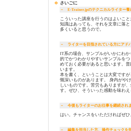
さいごに
－ E-Trainer.jpのテクニカルライ
こういった講座を行うのはよいこと
知識はあっても、それを文章に落と
多くいると思うので。
－ ライターを目指されている方にアド
IT系の場合、サンプルがいかにわか
的でかつわかりやすいサンプルをつ
めておく必要があると思います。普
います。
本を書く、ということは大変ですが
慨深いものがあります。 身内がや
しいものです。苦労もありますが、
す。ぜひ、そういった感動を味わえ
－ 今後もライターのお仕事を継続され
はい。チャンスをいただければぜひ
－ 編集を担当した方、操作チェックを