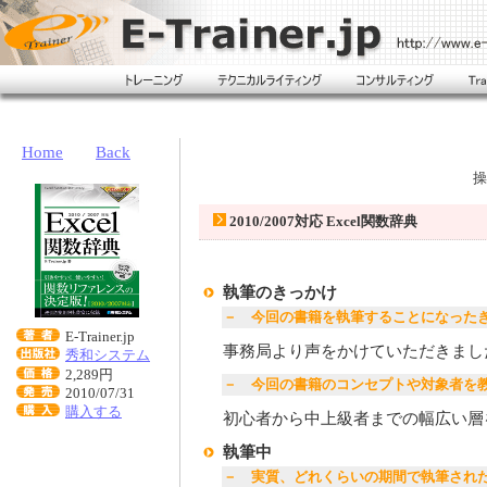
Home
Back
操
2010/2007対応 Excel関数辞典
執筆のきっかけ
－ 今回の書籍を執筆することになった
E-Trainer.jp
事務局より声をかけていただきまし
秀和システム
2,289円
－ 今回の書籍のコンセプトや対象者を
2010/07/31
購入する
初心者から中上級者までの幅広い層
執筆中
－ 実質、どれくらいの期間で執筆され